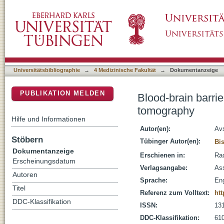
Blood-brain barrier permeability imaging us
DSpace Repositorium (Manakin basiert)
Universitätsbibliographie
→
4 Medizinische Fakultät
→
Dokumentanzeige
PUBLIKATION MELDEN
Blood-brain barri
tomography
Hilfe und Informationen
Autor(en):
Avs
Stöbern
Tübinger Autor(en):
Bis
Dokumentanzeige
Erschienen in:
Rad
Erscheinungsdatum
Verlagsangabe:
As
Autoren
Sprache:
Eng
Titel
Referenz zum Volltext:
htt
DDC-Klassifikation
ISSN:
13
DDC-Klassifikation:
610