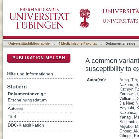
A common variant mapping to CACNA1A is asso
DSpace Repositorium (Manakin basiert)
Universitätsbibliographie
→
4 Medizinische Fakultät
→
Dokumentanzeige
PUBLIKATION MELDEN
A common variant
susceptibility to 
Hilfe und Informationen
Autor(en):
Aung, Tin
Nakano, S
Stöbern
Kathryn P.
Dokumentanzeige
Zarnowski
Williams, 
Erscheinungsdatum
Jia Nee
;
N
Hayashi, 
Autoren
Kazuhisa
;
Titel
Yanagi, M
Sugimoto,
DDC-Klassifikation
Miyake, M
Ohoud
;
Al-
Cilingir
;
Ka