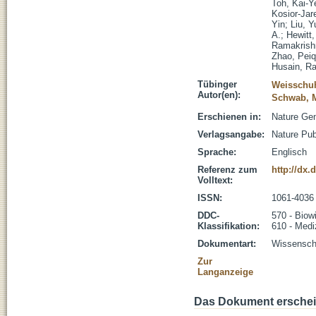
Toh, Kai-Y
Kosior-Ja
Yin
;
Liu, Y
A.
;
Hewitt,
Ramakrish
Zhao, Pei
Husain, R
Tübinger
Weisschuh
Autor(en):
Schwab, M
Erschienen in:
Nature Gen
Verlagsangabe:
Nature Pub
Sprache:
Englisch
Referenz zum
http://dx.
Volltext:
ISSN:
1061-4036
DDC-
570 - Biow
Klassifikation:
610 - Medi
Dokumentart:
Wissenscha
Zur
Langanzeige
Das Dokument erschein