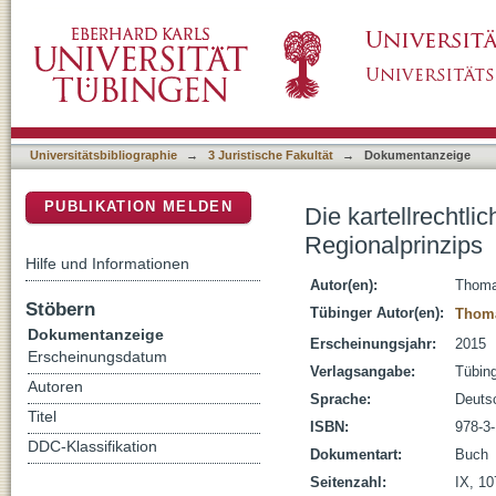
Die kartellrechtliche Bewertung des sparkas
DSpace Repositorium (Manakin basiert)
Universitätsbibliographie
→
3 Juristische Fakultät
→
Dokumentanzeige
PUBLIKATION MELDEN
Die kartellrechtl
Regionalprinzips
Hilfe und Informationen
Autor(en):
Thoma
Stöbern
Tübinger Autor(en):
Thoma
Dokumentanzeige
Erscheinungsjahr:
2015
Erscheinungsdatum
Verlagsangabe:
Tübin
Autoren
Sprache:
Deuts
Titel
ISBN:
978-3
DDC-Klassifikation
Dokumentart:
Buch
Seitenzahl:
IX, 10