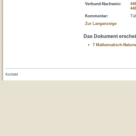
Verbund-Nachweis:
44
44
Kommentar:
Tüb
Zur Langanzeige
Das Dokument erschein
7 Mathematisch-Naturwi
Kontakt