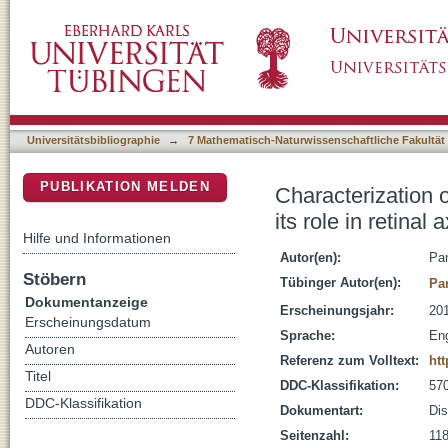
Characterization of a novel interaction betwee
DSpace Repositorium (Manakin basiert)
at the vertebrate optic chiasm
Universitätsbibliographie
→
7 Mathematisch-Naturwissenschaftliche Fakultät
PUBLIKATION MELDEN
Characterization o
its role in retinal
Hilfe und Informationen
Autor(en):
Pa
Stöbern
Tübinger Autor(en):
Pa
Dokumentanzeige
Erscheinungsjahr:
20
Erscheinungsdatum
Sprache:
Eng
Autoren
Referenz zum Volltext:
ht
Titel
DDC-Klassifikation:
570
DDC-Klassifikation
Dokumentart:
Dis
Seitenzahl:
118