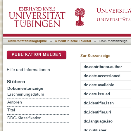
Is Patient Education About Adhesions a Req
DSpace Repositorium (Manakin basiert)
Universitätsbibliographie
→
4 Medizinische Fakultät
→
Dokumentanzeige
PUBLIKATION MELDEN
Zur Kurzanzeige
dc.contributor.author
Hilfe und Informationen
dc.date.accessioned
Stöbern
dc.date.available
Dokumentanzeige
dc.date.issued
Erscheinungsdatum
Autoren
dc.identifier.issn
Titel
dc.identifier.uri
DDC-Klassifikation
dc.language.iso
dc.publisher