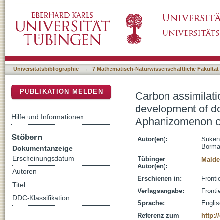
Carbon assimilation and accumulation of cya
DSpace Repositorium (Manakin basiert)
(akinetes) in the cyanobacterium Aphanizo
Universitätsbibliographie
→
7 Mathematisch-Naturwissenschaftliche Fakultät
PUBLIKATION MELDEN
Carbon assimilati
development of do
Hilfe und Informationen
Aphanizomenon o
Stöbern
Autor(en):
Sukeni
Borma
Dokumentanzeige
Erscheinungsdatum
Tübinger
Malden
Autor(en):
Autoren
Erschienen in:
Fronti
Titel
Verlagsangabe:
Fronti
DDC-Klassifikation
Sprache:
Englis
Referenz zum
http:/