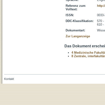
Referenz zum
http:
Volltext:
ISSN:
0033-
DDC-Klassifikation:
570 -
610 -
Dokumentart:
Wisse
Zur Langanzeige
Das Dokument erschein
4 Medizinische Fakultä
8 Zentrale, interfakult
Kontakt