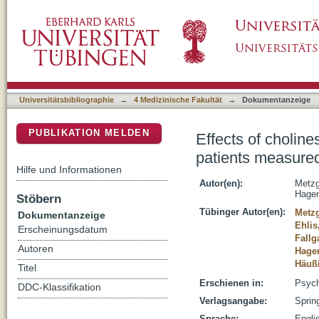
Effects of cholinesterase inhibitor on brain a
DSpace Repositorium (Manakin basiert)
functional near-infrared spectroscopy
Universitätsbibliographie
→
4 Medizinische Fakultät
→
Dokumentanzeige
PUBLIKATION MELDEN
Effects of choline
patients measured
Hilfe und Informationen
Autor(en):
Metzg
Hagen
Stöbern
Tübinger Autor(en):
Metzg
Dokumentanzeige
Ehlis
Erscheinungsdatum
Fallg
Autoren
Hagen
Häußi
Titel
Erschienen in:
Psych
DDC-Klassifikation
Verlagsangabe:
Sprin
Sprache:
Engli