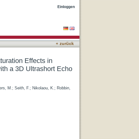
y Human Achilles Tendons
Einloggen
« zurück
uration Effects in
th a 3D Ultrashort Echo
ers, M.
;
Seith, F.
;
Nikolaou, K.
;
Robbin,