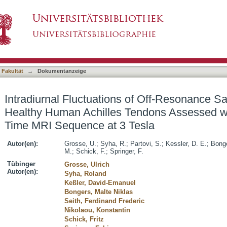
 of Off-Resonance Saturation Effects in Health
asiert)
short Echo Time MRI Sequence at 3 Tesla
 Fakultät
→
Dokumentanzeige
Intradiurnal Fluctuations of Off-Resonance Sat
Healthy Human Achilles Tendons Assessed wi
Time MRI Sequence at 3 Tesla
Autor(en):
Grosse, U.
;
Syha, R.
;
Partovi, S.
;
Kessler, D. E.
;
Bong
M.
;
Schick, F.
;
Springer, F.
Tübinger
Grosse, Ulrich
Autor(en):
Syha, Roland
Keßler, David-Emanuel
Bongers, Malte Niklas
Seith, Ferdinand Frederic
Nikolaou, Konstantin
Schick, Fritz