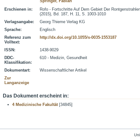
Springer, Fabian
Erschienen in:
Rofo - Fortschritte Auf Dem Gebiet Der Rontgenstrahle
(2015), Bd. 187, H. 11, S. 1003-1010
Verlagsangabe:
Georg Thieme Verlag KG
Sprache:
Englisch
Referenz zum
http://dx.doi.org/10.1055/s-0035-1553187
Volltext:
ISSN:
1438-9029
DDC-
610 - Medizin, Gesundheit
Klassifikation:
Dokumentart:
Wissenschaftlicher Artikel
Zur
Langanzeige
Das Dokument erscheint in:
4 Medizinische Fakultät
[34845]
Uni