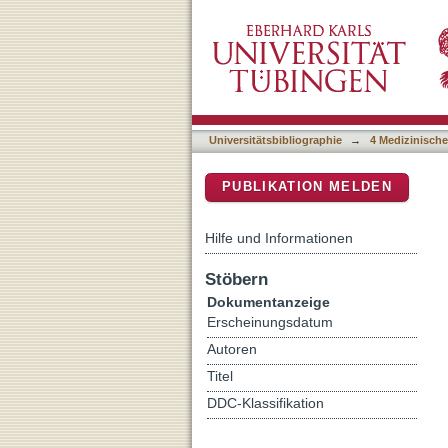
Intradiurnal Fluctuations
DSpace Repositorium (Manakin b
Assessed with a 3D Ultra
Universitätsbibliographie
→
4 Medizinische
PUBLIKATION MELDEN
Hilfe und Informationen
Stöbern
Dokumentanzeige
Erscheinungsdatum
Autoren
Titel
DDC-Klassifikation