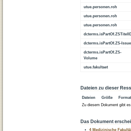
utue.personen.roh
utue.personen.roh
utue.personen.roh
dcterms.isPartOf.ZSTitelI
dcterms.isPartOf.ZS-Issue
dcterms.isPartOf.ZS-
Volume
utue.fakultaet
Dateien zu dieser Res
Dateien
Größe
Forma
Zu diesem Dokument gibt es 
Das Dokument erschein
4 Medizinische Fakultä