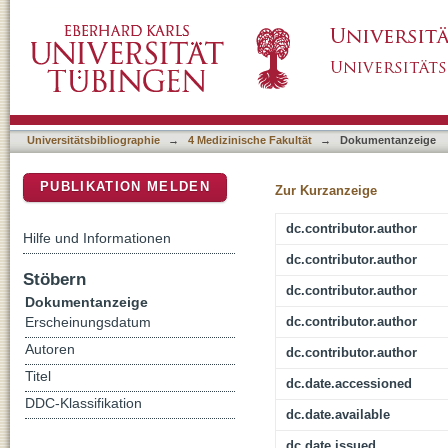
Analysis of incomplete excisions of basal-ce
DSpace Repositorium (Manakin basiert)
with 3D-microscopy: a prospective randomiz
Universitätsbibliographie
→
4 Medizinische Fakultät
→
Dokumentanzeige
PUBLIKATION MELDEN
Zur Kurzanzeige
dc.contributor.author
Hilfe und Informationen
dc.contributor.author
Stöbern
dc.contributor.author
Dokumentanzeige
dc.contributor.author
Erscheinungsdatum
Autoren
dc.contributor.author
Titel
dc.date.accessioned
DDC-Klassifikation
dc.date.available
dc.date.issued