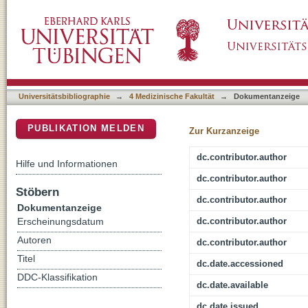
Mechanischer Ileus : Differenzialdiagnosen 
DSpace Repositorium (Manakin basiert)
Universitätsbibliographie
→
4 Medizinische Fakultät
→
Dokumentanzeige
PUBLIKATION MELDEN
Zur Kurzanzeige
dc.contributor.author
Hilfe und Informationen
dc.contributor.author
Stöbern
dc.contributor.author
Dokumentanzeige
dc.contributor.author
Erscheinungsdatum
Autoren
dc.contributor.author
Titel
dc.date.accessioned
DDC-Klassifikation
dc.date.available
dc.date.issued