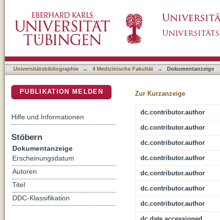
Inhibitory Effect of NH4Cl Treatment on Renal
DSpace Repositorium (Manakin basiert)
Obstruction
Universitätsbibliographie
→
4 Medizinische Fakultät
→
Dokumentanzeige
PUBLIKATION MELDEN
Zur Kurzanzeige
dc.contributor.author
Hilfe und Informationen
dc.contributor.author
Stöbern
dc.contributor.author
Dokumentanzeige
dc.contributor.author
Erscheinungsdatum
Autoren
dc.contributor.author
Titel
dc.contributor.author
DDC-Klassifikation
dc.contributor.author
dc.date.accessioned