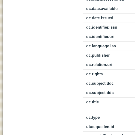
dc.date.available
dc.date.issued
dc.identifier.issn
dc.identifier.uri
dc.language.iso
dc.publisher
dc.relation.uri
dc.rights
dc.subject.ddc
dc.subject.ddc
dc.title
dc.type
utue.quellen.id