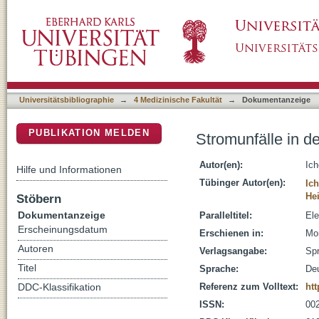
Stromunfälle in der Pädiatrie
DSpace Repositorium (Manakin basiert)
Universitätsbibliographie
→
4 Medizinische Fakultät
→
Dokumentanzeige
PUBLIKATION MELDEN
Stromunfälle in de
Autor(en):
Ich
Hilfe und Informationen
Tübinger Autor(en):
Ic
He
Stöbern
Dokumentanzeige
Paralleltitel:
Ele
Erscheinungsdatum
Erschienen in:
Mon
Autoren
Verlagsangabe:
Spr
Titel
Sprache:
De
Referenz zum Volltext:
htt
DDC-Klassifikation
ISSN:
00