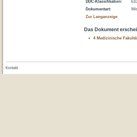
DDC-Klassifikation:
610
Dokumentart:
Wis
Zur Langanzeige
Das Dokument erschein
4 Medizinische Fakultä
Kontakt