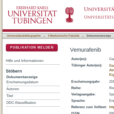
Vemurafenib
DSpace Repositorium (Manakin basiert)
Universitätsbibliographie
→
4 Medizinische Fakultät
→
Dokumentanzeige
PUBLIKATION MELDEN
Vemurafenib
Autor(en):
Gar
Hilfe und Informationen
Tübinger Autor(en):
Ga
Ab
Stöbern
Ei
Dokumentanzeige
Erscheinungsjahr:
20
Erscheinungsdatum
Reihe:
Rec
Autoren
Verlagsangabe:
Spr
Titel
Sprache:
Eng
DDC-Klassifikation
Referenz zum Volltext:
htt
ISSN:
00