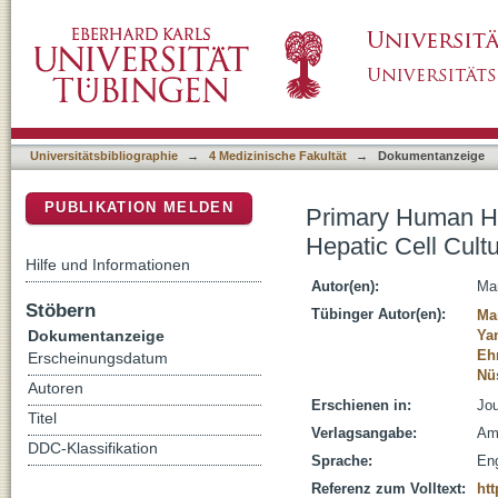
Primary Human Hepatocytes Entrapped into Ma
DSpace Repositorium (Manakin basiert)
Universitätsbibliographie
→
4 Medizinische Fakultät
→
Dokumentanzeige
PUBLIKATION MELDEN
Primary Human Hep
Hepatic Cell Cult
Hilfe und Informationen
Autor(en):
Ma
Stöbern
Tübinger Autor(en):
Ma
Dokumentanzeige
Ya
Eh
Erscheinungsdatum
Nü
Autoren
Erschienen in:
Jou
Titel
Verlagsangabe:
Ams
DDC-Klassifikation
Sprache:
Eng
Referenz zum Volltext:
htt