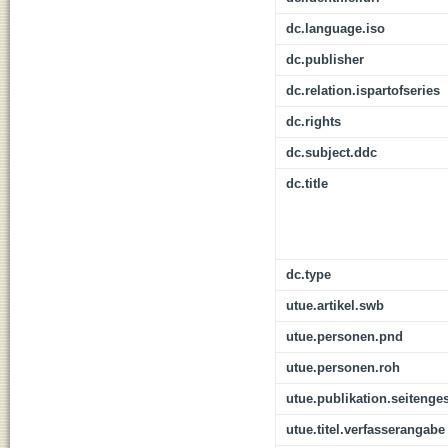
dc.language.iso
dc.publisher
dc.relation.ispartofseries
dc.rights
dc.subject.ddc
dc.title
dc.type
utue.artikel.swb
utue.personen.pnd
utue.personen.roh
utue.publikation.seitenge
utue.titel.verfasserangabe