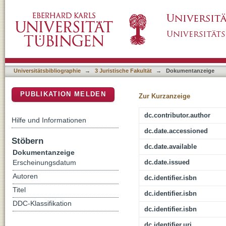
Martin Luthers Reformation und das Recht : 
DSpace Repositorium (Manakin basiert)
Auswirkung auf das Recht unter den Rahme
Territorialstaatsbildung im Kampf mit Rom 
Universitätsbibliographie
→
3 Juristische Fakultät
→
Dokumentanzeige
PUBLIKATION MELDEN
Zur Kurzanzeige
dc.contributor.author
Hilfe und Informationen
dc.date.accessioned
Stöbern
dc.date.available
Dokumentanzeige
dc.date.issued
Erscheinungsdatum
Autoren
dc.identifier.isbn
Titel
dc.identifier.isbn
DDC-Klassifikation
dc.identifier.isbn
dc.identifier.uri