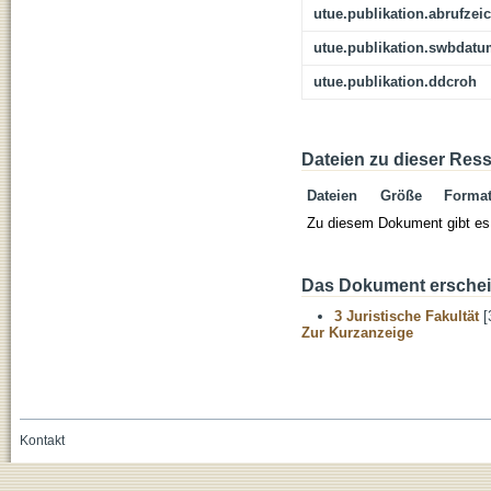
utue.publikation.abrufzei
utue.publikation.swbdat
utue.publikation.ddcroh
Dateien zu dieser Res
Dateien
Größe
Forma
Zu diesem Dokument gibt es 
Das Dokument erschein
3 Juristische Fakultät
[
Zur Kurzanzeige
Kontakt