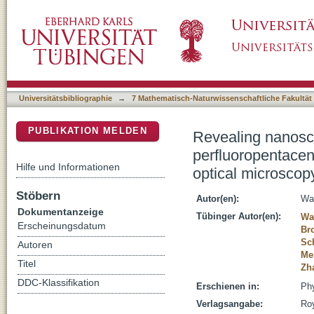
Revealing nanoscale optical properties and 
DSpace Repositorium (Manakin basiert)
and tip-enhanced near-field optical microsc
Universitätsbibliographie
→
7 Mathematisch-Naturwissenschaftliche Fakultät
PUBLIKATION MELDEN
Revealing nanosca
perfluoropentacen
Hilfe und Informationen
optical microscop
Stöbern
Autor(en):
Wa
Dokumentanzeige
Tübinger Autor(en):
Wa
Erscheinungsdatum
Br
Sc
Autoren
Mei
Titel
Zh
DDC-Klassifikation
Erschienen in:
Phy
Verlagsangabe:
Ro