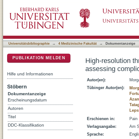
High-resolution three-dimensional computed 
DSpace Repositorium (Manakin basiert)
intrathecal drug delivery
Universitätsbibliographie
→
4 Medizinische Fakultät
→
Dokumentanzeige
PUBLIKATION MELDEN
High-resolution t
assessing complica
Hilfe und Informationen
Autor(en):
Morga
Stöbern
Tübinger Autor(en):
Morg
Dokumentanzeige
Fort
Azam
Erscheinungsdatum
Tata
Autoren
Leps
Titel
Erschienen in:
Pain 
DDC-Klassifikation
Verlagsangabe:
Am So
Sprache:
Engl