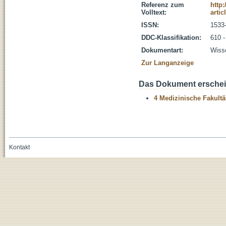
Referenz zum
http
Volltext:
arti
ISSN:
1533
DDC-Klassifikation:
610 -
Dokumentart:
Wisse
Zur Langanzeige
Das Dokument erschein
4 Medizinische Fakultä
Kontakt