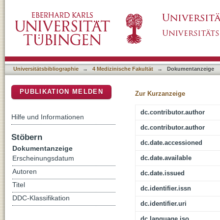
Exercise-induced secretion of FGF21 and foll
DSpace Repositorium (Manakin basiert)
in type 2 diabetes
Universitätsbibliographie
→
4 Medizinische Fakultät
→
Dokumentanzeige
PUBLIKATION MELDEN
Zur Kurzanzeige
dc.contributor.author
Hilfe und Informationen
dc.contributor.author
Stöbern
dc.date.accessioned
Dokumentanzeige
dc.date.available
Erscheinungsdatum
Autoren
dc.date.issued
Titel
dc.identifier.issn
DDC-Klassifikation
dc.identifier.uri
dc.language.iso