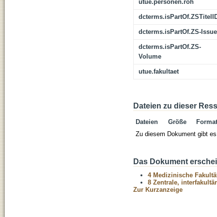
utue.personen.roh
dcterms.isPartOf.ZSTitelI
dcterms.isPartOf.ZS-Issue
dcterms.isPartOf.ZS-
Volume
utue.fakultaet
Dateien zu dieser Res
Dateien
Größe
Forma
Zu diesem Dokument gibt es 
Das Dokument erschein
4 Medizinische Fakultä
8 Zentrale, interfakult
Zur Kurzanzeige