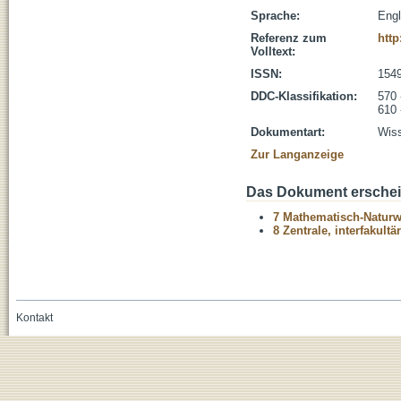
Sprache:
Engl
Referenz zum
http
Volltext:
ISSN:
154
DDC-Klassifikation:
570 
610 
Dokumentart:
Wiss
Zur Langanzeige
Das Dokument erschein
7 Mathematisch-Naturwi
8 Zentrale, interfakult
Kontakt