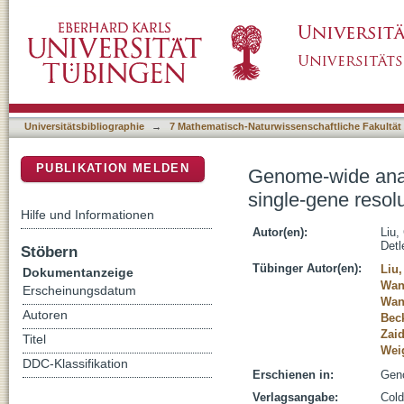
Genome-wide analysis of chromatin packing in
DSpace Repositorium (Manakin basiert)
Universitätsbibliographie
→
7 Mathematisch-Naturwissenschaftliche Fakultät
PUBLIKATION MELDEN
Genome-wide analy
single-gene resol
Hilfe und Informationen
Autor(en):
Liu,
Detl
Stöbern
Tübinger Autor(en):
Liu
Dokumentanzeige
Wan
Erscheinungsdatum
Wan
Autoren
Bec
Zaid
Titel
Weig
DDC-Klassifikation
Erschienen in:
Geno
Verlagsangabe:
Cold