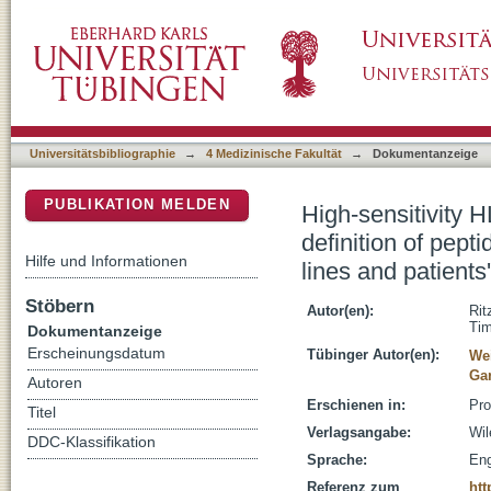
High-sensitivity HLA class I peptidome analys
DSpace Repositorium (Manakin basiert)
the identification of peptides from cell lines a
Universitätsbibliographie
→
4 Medizinische Fakultät
→
Dokumentanzeige
PUBLIKATION MELDEN
High-sensitivity 
definition of pepti
Hilfe und Informationen
lines and patients
Stöbern
Autor(en):
Rit
Ti
Dokumentanzeige
Erscheinungsdatum
Tübinger Autor(en):
We
Gar
Autoren
Erschienen in:
Pro
Titel
Verlagsangabe:
Wil
DDC-Klassifikation
Sprache:
Eng
Referenz zum
htt