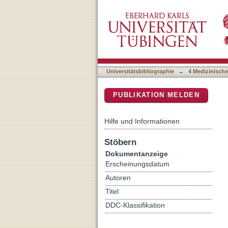
Coronary CT angiography d
DSpace Repositorium (Manakin b
correlated with invasive f
Universitätsbibliographie
→
4 Medizinische
PUBLIKATION MELDEN
Hilfe und Informationen
Stöbern
Dokumentanzeige
Erscheinungsdatum
Autoren
Titel
DDC-Klassifikation