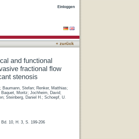
tive plaque markers
Einloggen
ally significant stenosis
« zurück
al and functional
vasive fractional flow
cant stenosis
;
Baumann, Stefan
;
Renker, Matthias
;
;
Baquet, Moritz
;
Jochheim, David
;
en
;
Steinberg, Daniel H.
;
Schoepf, U.
Bd. 10, H. 3, S. 199-206