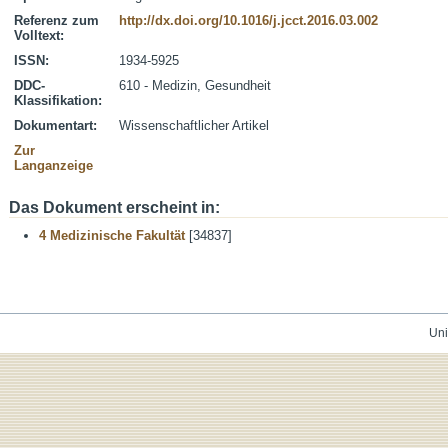
Referenz zum
http://dx.doi.org/10.1016/j.jcct.2016.03.002
Volltext:
ISSN:
1934-5925
DDC-
610 - Medizin, Gesundheit
Klassifikation:
Dokumentart:
Wissenschaftlicher Artikel
Zur
Langanzeige
Das Dokument erscheint in:
4 Medizinische Fakultät
[34837]
Uni