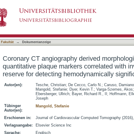
erived morphological and functional quantita
asiert)
ractional flow reserve for detecting hemodynamic
 Fakultät
→
Dokumentanzeige
Coronary CT angiography derived morphologic
quantitative plaque markers correlated with in
reserve for detecting hemodynamically signifi
Autor(en):
Tesche, Christian
;
De Cecco, Carlo N.
;
Caruso, Damiano
Mangold, Stefanie
;
Dyer, Kevin T.
;
Varga-Szemes, Akos
Ebersberger, Ullrich
;
Bayer, Richard R., II
;
Hoffmann, Ell
Joseph
Tübinger
Mangold, Stefanie
Autor(en):
Erschienen in:
Journal of Cardiovascular Computed Tomography (2016), 
Verlagsangabe:
Elsevier Science Inc
Sprache:
Englisch