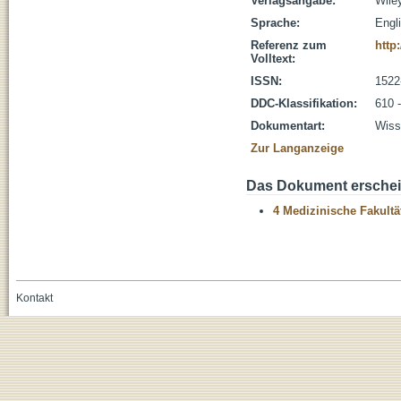
Verlagsangabe:
Wile
Sprache:
Engl
Referenz zum
http
Volltext:
ISSN:
1522
DDC-Klassifikation:
610 
Dokumentart:
Wisse
Zur Langanzeige
Das Dokument erschein
4 Medizinische Fakultä
Kontakt