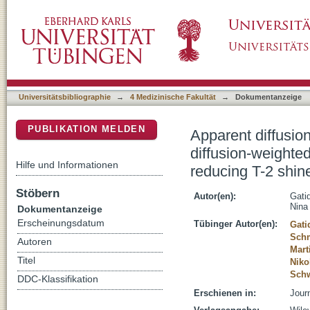
Apparent diffusion coefficient-dependent vo
DSpace Repositorium (Manakin basiert)
approach for improving SNR and reducing T-2
Universitätsbibliographie
→
4 Medizinische Fakultät
→
Dokumentanzeige
PUBLIKATION MELDEN
Apparent diffusio
diffusion-weighte
Hilfe und Informationen
reducing T-2 shin
Stöbern
Autor(en):
Gati
Nina
Dokumentanzeige
Erscheinungsdatum
Tübinger Autor(en):
Gati
Schm
Autoren
Mart
Titel
Niko
Schw
DDC-Klassifikation
Erschienen in:
Jour