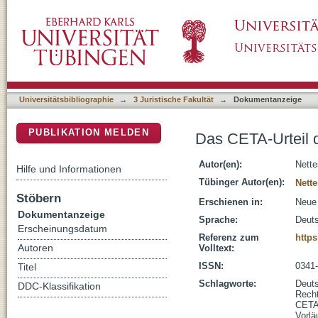
Das CETA-Urteil des BVerfG : eine verpass
DSpace Repositorium (Manakin basiert)
Universitätsbibliographie
→
3 Juristische Fakultät
→
Dokumentanzeige
PUBLIKATION MELDEN
Das CETA-Urteil 
Autor(en):
Nette
Hilfe und Informationen
Tübinger Autor(en):
Nett
Stöbern
Erschienen in:
Neue 
Dokumentanzeige
Sprache:
Deut
Erscheinungsdatum
Referenz zum
http
Autoren
Volltext:
ISSN:
0341
Titel
Schlagworte:
Deut
DDC-Klassifikation
Rech
CET
Vorlä