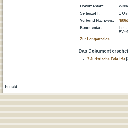
Dokumentart:
Wisse
Seitenzahl:
1 Onl
Verbund-Nachweis:
4806
Kommentar:
Ersch
BVerf
Zur Langanzeige
Das Dokument erschein
3 Juristische Fakultät
[
Kontakt