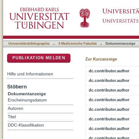
Interaction of NCOR/SMRT repressor complexe
DSpace Repositorium (Manakin basiert)
replication
Universitätsbibliographie
→
4 Medizinische Fakultät
→
Dokumentanzeige
PUBLIKATION MELDEN
Zur Kurzanzeige
dc.contributor.author
Hilfe und Informationen
dc.contributor.author
Stöbern
dc.contributor.author
Dokumentanzeige
dc.contributor.author
Erscheinungsdatum
Autoren
dc.contributor.author
Titel
dc.contributor.author
DDC-Klassifikation
dc.contributor.author
dc.contributor.author