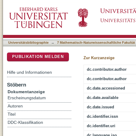
Epitope-Tagged Autotransporters as Single-C
DSpace Repositorium (Manakin basiert)
Typhimurium wbaP Mutant
Universitätsbibliographie
→
7 Mathematisch-Naturwissenschaftliche Fakultät
PUBLIKATION MELDEN
Zur Kurzanzeige
dc.contributor.author
Hilfe und Informationen
dc.contributor.author
Stöbern
dc.date.accessioned
Dokumentanzeige
dc.date.available
Erscheinungsdatum
Autoren
dc.date.issued
Titel
dc.identifier.issn
DDC-Klassifikation
dc.identifier.uri
dc.language.iso