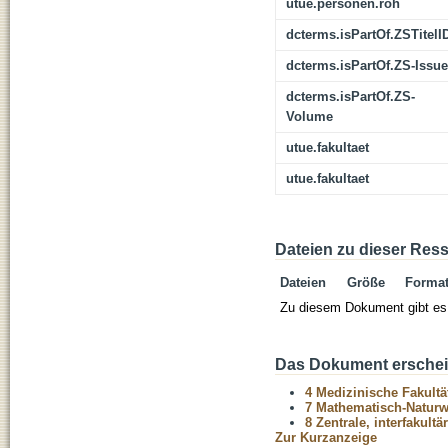
utue.personen.roh
dcterms.isPartOf.ZSTitelI
dcterms.isPartOf.ZS-Issue
dcterms.isPartOf.ZS-
Volume
utue.fakultaet
utue.fakultaet
Dateien zu dieser Res
Dateien
Größe
Forma
Zu diesem Dokument gibt es 
Das Dokument erschein
4 Medizinische Fakultä
7 Mathematisch-Naturwi
8 Zentrale, interfakult
Zur Kurzanzeige