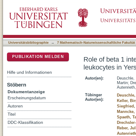
Role of beta 1 integrins and bacterial adhesin
DSpace Repositorium (Manakin basiert)
enterocolitica systemic mouse infection
Universitätsbibliographie
→
7 Mathematisch-Naturwissenschaftliche Fakultät
PUBLIKATION MELDEN
Role of beta 1 int
leukocytes in Yers
Hilfe und Informationen
Autor(en):
Deuschle,
Martin
;
Dre
Stöbern
Autenrieth
Dokumentanzeige
Tübinger
Deuschle,
Erscheinungsdatum
Autor(en):
Keller, Bir
Autoren
Siegfried,
Manncke, 
Titel
Spaeth, T
DDC-Klassifikation
Drechsler
Reber, Jul
Autenrieth