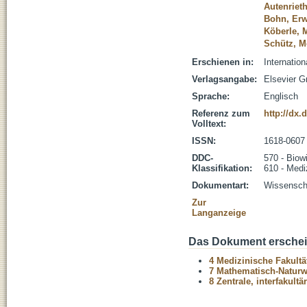
Autenrieth
Bohn, Erw
Köberle, 
Schütz, M
Erschienen in:
Internation
Verlagsangabe:
Elsevier 
Sprache:
Englisch
Referenz zum
http://dx.
Volltext:
ISSN:
1618-0607
DDC-
570 - Biow
Klassifikation:
610 - Medi
Dokumentart:
Wissenscha
Zur
Langanzeige
Das Dokument erschein
4 Medizinische Fakultä
7 Mathematisch-Naturwi
8 Zentrale, interfakult