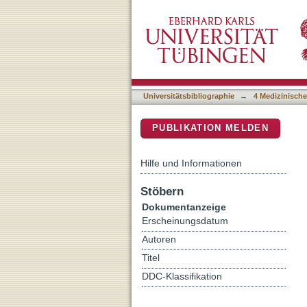
Coracoid graft positioning
DSpace Repositorium (Manakin b
Universitätsbibliographie
→
4 Medizinische
PUBLIKATION MELDEN
Hilfe und Informationen
Stöbern
Dokumentanzeige
Erscheinungsdatum
Autoren
Titel
DDC-Klassifikation