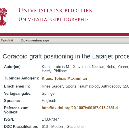
 in the Latarjet procedure
asiert)
 Fakultät
→
Dokumentanzeige
Coracoid graft positioning in the Latarjet pro
Autor(en):
Kraus, Tobias M.
;
Graveleau, Nicolas
;
Bohu, Yoann
Hardy, Philippe
Tübinger Autor(en):
Kraus, Tobias Maximilian
Erschienen in:
Knee Surgery Sports Traumatology Arthroscopy (2016
Verlagsangabe:
Springer
Sprache:
Englisch
Referenz zum
http://dx.doi.org/10.1007/s00167-013-2651-4
Volltext:
ISSN:
1433-7347
DDC-Klassifikation:
610 - Medizin, Gesundheit