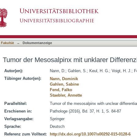
 unklarer Differenzierung
asiert)
 Fakultät
→
Dokumentanzeige
Tumor der Mesosalpinx mit unklarer Differenz
Autor(en):
Nann, D.
;
Gahlen, S.
;
Keul, H. G.
;
Voigt, H. J.
;
F
Tübinger Autor(en):
Nann, Dominik
Gahlen, Sabine
Fend, Falko
Staebler, Annette
Paralleltitel:
Tumor of the mesosalpinx with unclear differentia
Erschienen in:
Pathologe (2016), Bd. 37, H. 1, S. 84-87
Verlagsangabe:
Springer
Sprache:
Deutsch
Referenz zum Volltext:
http://dx.doi.org/10.1007/s00292-015-0128-6