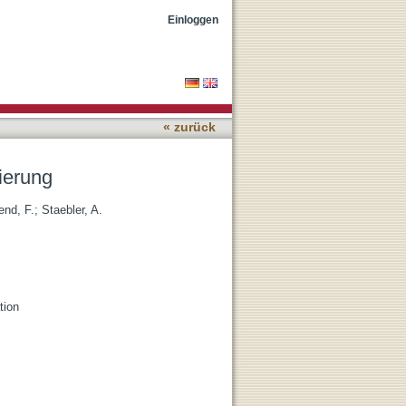
Einloggen
« zurück
ierung
end, F.
;
Staebler, A.
tion