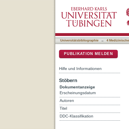
Tumor der Mesosalpinx mit
DSpace Repositorium (Manakin b
Universitätsbibliographie
→
4 Medizinische
PUBLIKATION MELDEN
Hilfe und Informationen
Stöbern
Dokumentanzeige
Erscheinungsdatum
Autoren
Titel
DDC-Klassifikation