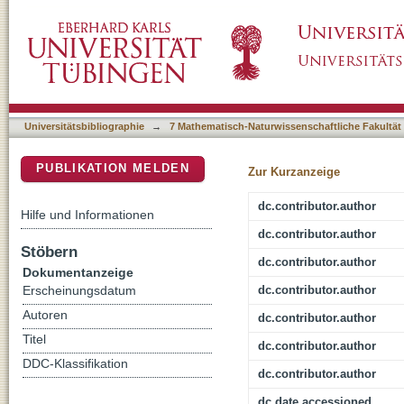
Distinct mechanisms contribute to immunity in
DSpace Repositorium (Manakin basiert)
ATCC PTA-5024
Universitätsbibliographie
→
7 Mathematisch-Naturwissenschaftliche Fakultät
PUBLIKATION MELDEN
Zur Kurzanzeige
dc.contributor.author
Hilfe und Informationen
dc.contributor.author
Stöbern
dc.contributor.author
Dokumentanzeige
dc.contributor.author
Erscheinungsdatum
Autoren
dc.contributor.author
Titel
dc.contributor.author
DDC-Klassifikation
dc.contributor.author
dc.date.accessioned