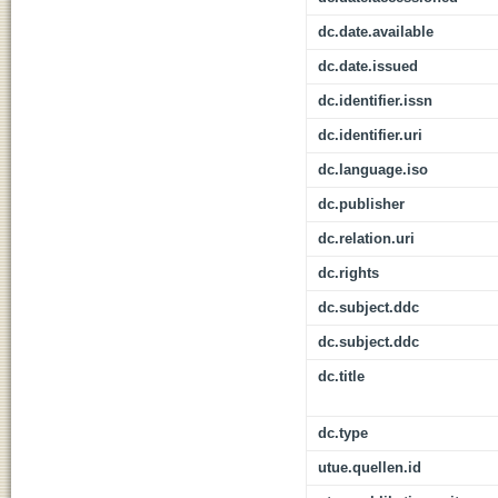
dc.date.available
dc.date.issued
dc.identifier.issn
dc.identifier.uri
dc.language.iso
dc.publisher
dc.relation.uri
dc.rights
dc.subject.ddc
dc.subject.ddc
dc.title
dc.type
utue.quellen.id