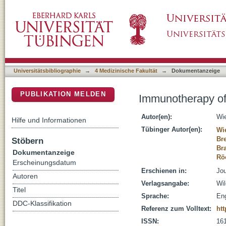
Immunotherapy of melanoma: efficacy and m
DSpace Repositorium (Manakin basiert)
Universitätsbibliographie
→
4 Medizinische Fakultät
→
Dokumentanzeige
PUBLIKATION MELDEN
Immunotherapy of
Autor(en):
Wi
Hilfe und Informationen
Tübinger Autor(en):
Wi
Bre
Stöbern
Br
Dokumentanzeige
Rö
Erscheinungsdatum
Erschienen in:
Jou
Autoren
Verlagsangabe:
Wil
Titel
Sprache:
Eng
DDC-Klassifikation
Referenz zum Volltext:
htt
ISSN:
16