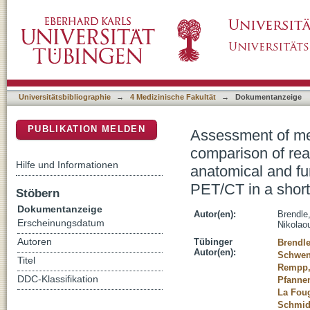
Assessment of metastatic colorectal cancer w
DSpace Repositorium (Manakin basiert)
performance using different combinations of 
PET/MRI and PET/CT in a short case series
Universitätsbibliographie
→
4 Medizinische Fakultät
→
Dokumentanzeige
PUBLIKATION MELDEN
Assessment of met
comparison of rea
Hilfe und Informationen
anatomical and fu
PET/CT in a short
Stöbern
Dokumentanzeige
Autor(en):
Brendle
Erscheinungsdatum
Nikolao
Autoren
Tübinger
Brendle
Autor(en):
Schwen
Titel
Rempp,
DDC-Klassifikation
Pfannen
La Foug
Schmid