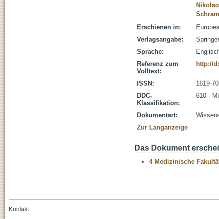
Nikolao
Schraml
Erschienen in:
Europea
Verlagsangabe:
Springe
Sprache:
Englisc
Referenz zum
http://
Volltext:
ISSN:
1619-70
DDC-
610 - M
Klassifikation:
Dokumentart:
Wissensc
Zur Langanzeige
Das Dokument erschein
4 Medizinische Fakultä
Kontakt