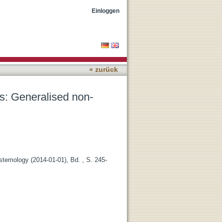
ng results
Einloggen
« zurück
es: Generalised non-
temology (2014-01-01), Bd. , S. 245-