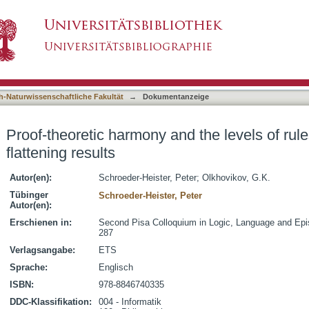
d the levels of rules: Generalised non-flatteni
asiert)
h-Naturwissenschaftliche Fakultät
→
Dokumentanzeige
Proof-theoretic harmony and the levels of rul
flattening results
Autor(en):
Schroeder-Heister, Peter
;
Olkhovikov, G.K.
Tübinger
Schroeder-Heister, Peter
Autor(en):
Erschienen in:
Second Pisa Colloquium in Logic, Language and Epis
287
Verlagsangabe:
ETS
Sprache:
Englisch
ISBN:
978-8846740335
DDC-Klassifikation:
004 - Informatik