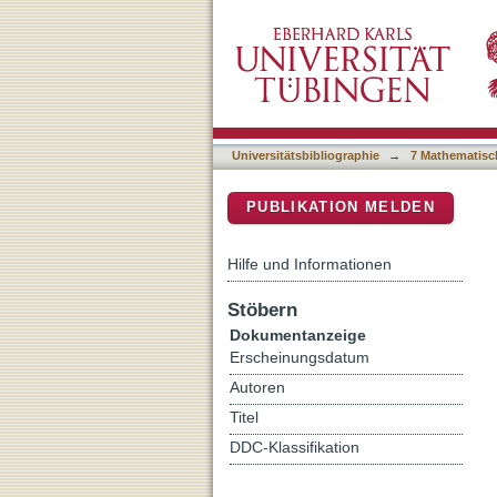
Proof-theoretic harmony an
DSpace Repositorium (Manakin b
Universitätsbibliographie
→
7 Mathematisc
PUBLIKATION MELDEN
Hilfe und Informationen
Stöbern
Dokumentanzeige
Erscheinungsdatum
Autoren
Titel
DDC-Klassifikation