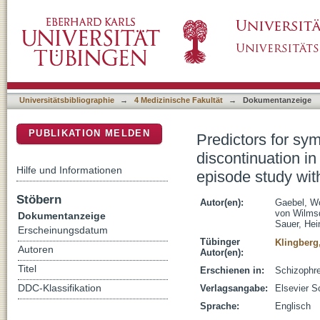
Predictors for symptom re-exacerbation after t
DSpace Repositorium (Manakin basiert)
episode schizophrenia Results of the first-e
schizophrenia
Universitätsbibliographie
→
4 Medizinische Fakultät
→
Dokumentanzeige
PUBLIKATION MELDEN
Predictors for sy
discontinuation in 
Hilfe und Informationen
episode study wit
Stöbern
Autor(en):
Gaebel, W
von Wilmsd
Dokumentanzeige
Sauer, Hei
Erscheinungsdatum
Tübinger
Klingberg
Autoren
Autor(en):
Titel
Erschienen in:
Schizophre
DDC-Klassifikation
Verlagsangabe:
Elsevier S
Sprache:
Englisch