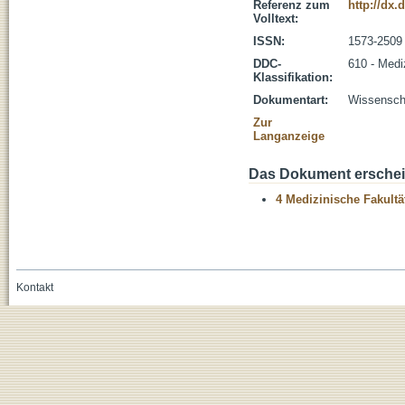
Referenz zum
http://dx.
Volltext:
ISSN:
1573-2509
DDC-
610 - Medi
Klassifikation:
Dokumentart:
Wissenscha
Zur
Langanzeige
Das Dokument erschein
4 Medizinische Fakultä
Kontakt