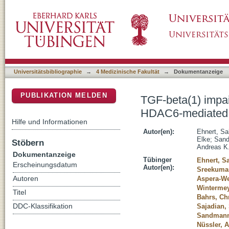
TGF-beta(1) impairs mechanosensation of h
DSpace Repositorium (Manakin basiert)
and distortion of primary cilia
Universitätsbibliographie
→
4 Medizinische Fakultät
→
Dokumentanzeige
PUBLIKATION MELDEN
TGF-beta(1) impa
HDAC6-mediated sh
Hilfe und Informationen
Autor(en):
Ehnert, Sa
Elke
;
Sand
Stöbern
Andreas K
Dokumentanzeige
Tübinger
Ehnert, S
Erscheinungsdatum
Autor(en):
Sreekumar
Autoren
Aspera-W
Wintermey
Titel
Bahrs, Chr
DDC-Klassifikation
Sajadian,
Sandmann
Nüssler, 