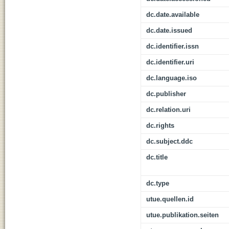
dc.date.available
dc.date.issued
dc.identifier.issn
dc.identifier.uri
dc.language.iso
dc.publisher
dc.relation.uri
dc.rights
dc.subject.ddc
dc.title
dc.type
utue.quellen.id
utue.publikation.seiten