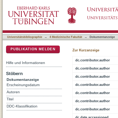
Prevention of tau increase in cerebrospinal
DSpace Repositorium (Manakin basiert)
effect of BACE1 inhibition
Universitätsbibliographie
→
4 Medizinische Fakultät
→
Dokumentanzeige
PUBLIKATION MELDEN
Zur Kurzanzeige
dc.contributor.author
Hilfe und Informationen
dc.contributor.author
Stöbern
dc.contributor.author
Dokumentanzeige
dc.contributor.author
Erscheinungsdatum
Autoren
dc.contributor.author
Titel
dc.contributor.author
DDC-Klassifikation
dc.contributor.author
dc.date.accessioned