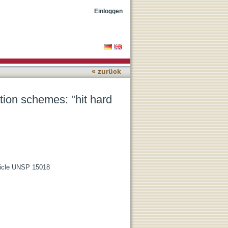
early" versus "killing
Einloggen
« zurück
tion schemes: "hit hard
rticle UNSP 15018