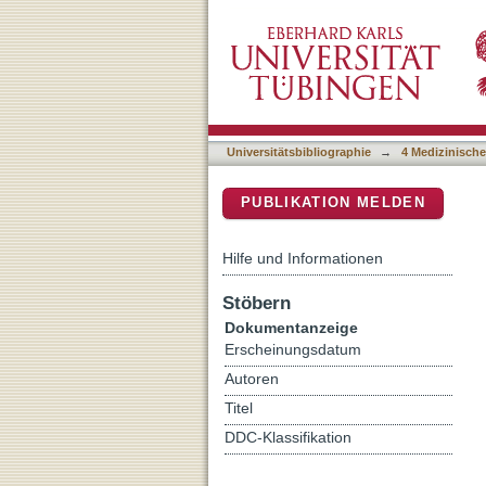
Assessment of current viro
DSpace Repositorium (Manakin b
softly"?
Universitätsbibliographie
→
4 Medizinische
PUBLIKATION MELDEN
Hilfe und Informationen
Stöbern
Dokumentanzeige
Erscheinungsdatum
Autoren
Titel
DDC-Klassifikation