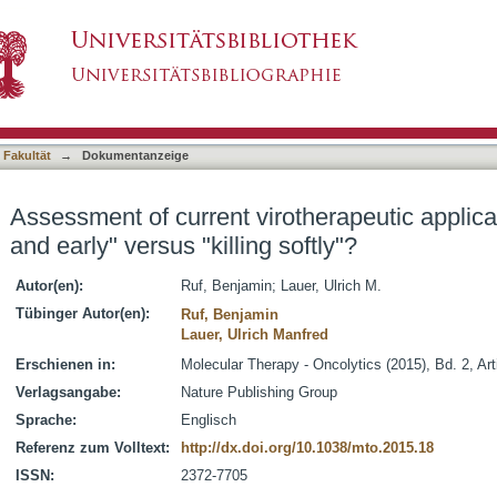
therapeutic application schemes: "hit hard and 
asiert)
 Fakultät
→
Dokumentanzeige
Assessment of current virotherapeutic applica
and early" versus "killing softly"?
Autor(en):
Ruf, Benjamin
;
Lauer, Ulrich M.
Tübinger Autor(en):
Ruf, Benjamin
Lauer, Ulrich Manfred
Erschienen in:
Molecular Therapy - Oncolytics (2015), Bd. 2, A
Verlagsangabe:
Nature Publishing Group
Sprache:
Englisch
Referenz zum Volltext:
http://dx.doi.org/10.1038/mto.2015.18
ISSN:
2372-7705