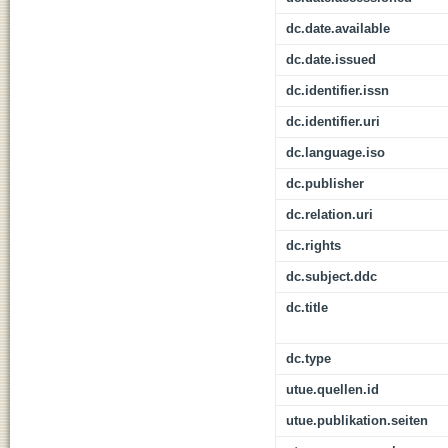
dc.date.available
dc.date.issued
dc.identifier.issn
dc.identifier.uri
dc.language.iso
dc.publisher
dc.relation.uri
dc.rights
dc.subject.ddc
dc.title
dc.type
utue.quellen.id
utue.publikation.seiten