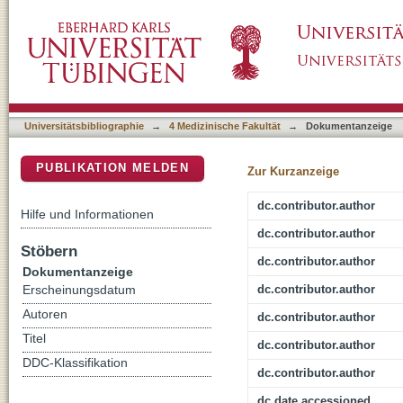
Age-dependent risk factors for malnutrition i
DSpace Repositorium (Manakin basiert)
Universitätsbibliographie
→
4 Medizinische Fakultät
→
Dokumentanzeige
PUBLIKATION MELDEN
Zur Kurzanzeige
dc.contributor.author
Hilfe und Informationen
dc.contributor.author
Stöbern
dc.contributor.author
Dokumentanzeige
dc.contributor.author
Erscheinungsdatum
Autoren
dc.contributor.author
Titel
dc.contributor.author
DDC-Klassifikation
dc.contributor.author
dc.date.accessioned