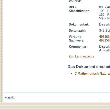
Volltext:
DDC-
000 - A
Klassifikation:
100 - P
150 - P
500 - N
Dokumentart:
Dissert
Seitenzahl:
343 Seit
Verbund-
496161
Nachweis:
496159
Kommentar:
Dissert
Ausgabe
Zur Langanzeige
Das Dokument erschein
7 Mathematisch-Naturwi
Kontakt