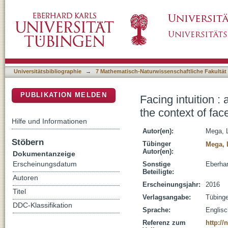
Facing intuition : a functional characterizatio
DSpace Repositorium (Manakin basiert)
Universitätsbibliographie
→
7 Mathematisch-Naturwissenschaftliche Fakultät
PUBLIKATION MELDEN
Facing intuition : 
the context of fac
Hilfe und Informationen
Autor(en):
Mega, 
Stöbern
Tübinger
Mega, 
Autor(en):
Dokumentanzeige
Erscheinungsdatum
Sonstige
Eberhar
Beteiligte:
Autoren
Erscheinungsjahr:
2016
Titel
Verlagsangabe:
Tübing
DDC-Klassifikation
Sprache:
Englisc
Referenz zum
http:/