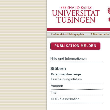
Does habituation really h
DSpace Repositorium (Manakin b
bulimia nervosa
Universitätsbibliographie
→
7 Mathematisc
PUBLIKATION MELDEN
Hilfe und Informationen
Stöbern
Dokumentanzeige
Erscheinungsdatum
Autoren
Titel
DDC-Klassifikation