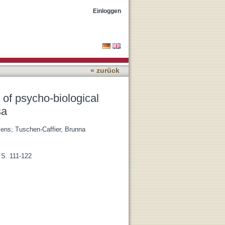
onses to body exposure in
Einloggen
« zurück
 of psycho-biological
sa
Jens
;
Tuschen-Caffier, Brunna
 S. 111-122