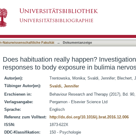
appen? Investigation of psycho-biological resp
asiert)
h-Naturwissenschaftliche Fakultät
→
Dokumentanzeige
Does habituation really happen? Investigation
responses to body exposure in bulimia nervo
Autor(en):
Trentowska, Monika
;
Svaldi, Jennifer
;
Blechert, 
Tübinger Autor(en):
Svaldi, Jennifer
Erschienen in:
Behaviour Research and Therapy (2017), Bd. 90,
Verlagsangabe:
Pergamon - Elsevier Science Ltd
Sprache:
Englisch
Referenz zum Volltext:
http://dx.doi.org/10.1016/j.brat.2016.12.006
ISSN:
1873-622X
DDC-Klassifikation:
150 - Psychologie