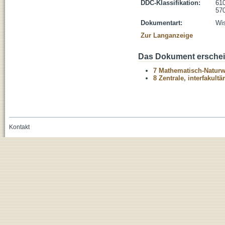
DDC-Klassifikation:
610
570
Dokumentart:
Wis
Zur Langanzeige
Das Dokument erschein
7 Mathematisch-Naturwi
8 Zentrale, interfakult
Kontakt