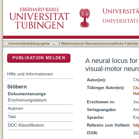
A neural locus for spatial-frequency specific
DSpace Repositorium (Manakin basiert)
primate superior colliculus
Universitätsbibliographie
→
7 Mathematisch-Naturwissenschaftliche Fakultät
PUBLIKATION MELDEN
A neural locus for
visual-motor neuro
Hilfe und Informationen
Autor(en):
Ch
Stöbern
Tübinger Autor(en):
Ch
Dokumentanzeige
Ha
Erscheinungsdatum
Erschienen in:
Jou
Autoren
Verlagsangabe:
Ame
Titel
Sprache:
Eng
DDC-Klassifikation
Referenz zum Volltext:
htt
ISSN:
15