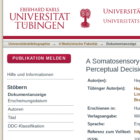
A Somatosensory-to-Motor Cascade of Corti
DSpace Repositorium (Manakin basiert)
During Tactile Pattern Discrimination
Universitätsbibliographie
→
4 Medizinische Fakultät
→
Dokumentanzeige
PUBLIKATION MELDEN
A Somatosensory-
Perceptual Decisi
Hilfe und Informationen
Autor(en):
Heg
Stöbern
Tübinger Autor(en):
He
Dokumentanzeige
Lin
Br
Erscheinungsdatum
Erschienen in:
Hum
Autoren
Verlagsangabe:
Wi
Titel
Sprache:
Eng
DDC-Klassifikation
Referenz zum Volltext:
htt
ISSN:
10