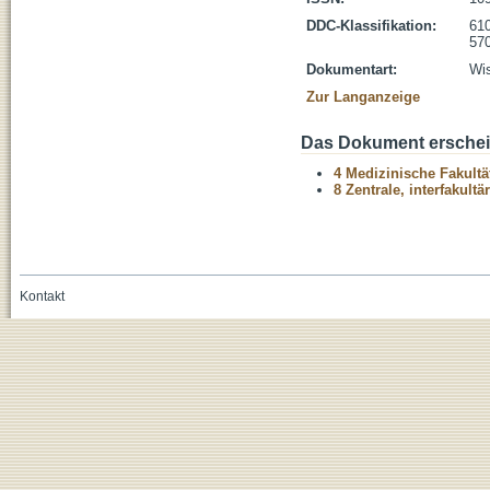
DDC-Klassifikation:
610
570
Dokumentart:
Wis
Zur Langanzeige
Das Dokument erschein
4 Medizinische Fakultä
8 Zentrale, interfakult
Kontakt