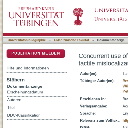
Concurrent use of somatotopic and external re
DSpace Repositorium (Manakin basiert)
Universitätsbibliographie
→
4 Medizinische Fakultät
→
Dokumentanzeige
PUBLIKATION MELDEN
Concurrent use of
tactile mislocaliza
Hilfe und Informationen
Autor(en):
Tam
Stöbern
Tübinger Autor(en):
Br
Dokumentanzeige
Wü
Pet
Erscheinungsdatum
Erschienen in:
Bra
Autoren
Verlagsangabe:
Aca
Titel
Sprache:
Eng
DDC-Klassifikation
Referenz zum Volltext:
htt
ISSN:
10