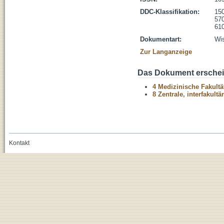
DDC-Klassifikation:
150
570
610
Dokumentart:
Wis
Zur Langanzeige
Das Dokument erschein
4 Medizinische Fakultä
8 Zentrale, interfakult
Kontakt