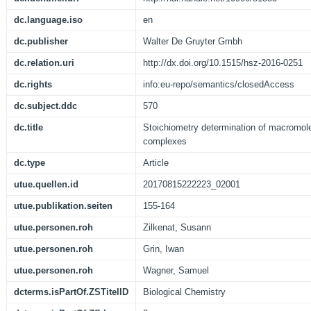
dc.language.iso
en
dc.publisher
Walter De Gruyter Gmbh
dc.relation.uri
http://dx.doi.org/10.1515/hsz-2016-0251
dc.rights
info:eu-repo/semantics/closedAccess
dc.subject.ddc
570
dc.title
Stoichiometry determination of macromol
complexes
dc.type
Article
utue.quellen.id
20170815222223_02001
utue.publikation.seiten
155-164
utue.personen.roh
Zilkenat, Susann
utue.personen.roh
Grin, Iwan
utue.personen.roh
Wagner, Samuel
dcterms.isPartOf.ZSTitelID
Biological Chemistry