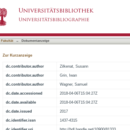
ion of macromolecular membrane protein comp
asiert)
 Fakultät
→
Dokumentanzeige
Zur Kurzanzeige
dc.contributor.author
Zilkenat, Susann
dc.contributor.author
Grin, Iwan
dc.contributor.author
Wagner, Samuel
dc.date.accessioned
2018-04-06T15:04:27Z
dc.date.available
2018-04-06T15:04:27Z
dc.date.issued
2017
dc.identifier.issn
1437-4315
dc.identifier.uri
http://hdl.handle.net/10900/81333