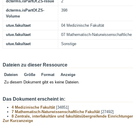
dcterms.isPartOf.ZS-Issue
2
dcterms.isPartOf.ZS-
398
Volume
utue.fakultaet
04 Medizinische Fakultät
utue.fakultaet
07 Mathematisch-Naturwissenschaftliche 
utue.fakultaet
Sonstige
Dateien zu dieser Ressource
Dateien
Größe
Format
Anzeige
Zu diesem Dokument gibt es keine Dateien.
Das Dokument erscheint in:
4 Medizinische Fakultät
[34851]
7 Mathematisch-Naturwissenschaftliche Fakultät
[27492]
8 Zentrale, interfakultäre und fakultätsübergreifende Einrichtunge
Zur Kurzanzeige