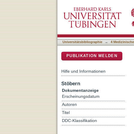
Stoichiometry determinat
DSpace Repositorium (Manakin b
Universitätsbibliographie
→
4 Medizinische
PUBLIKATION MELDEN
Hilfe und Informationen
Stöbern
Dokumentanzeige
Erscheinungsdatum
Autoren
Titel
DDC-Klassifikation