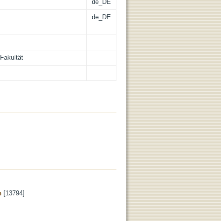
de_DE
de_DE
Fakultät
n
[13794]