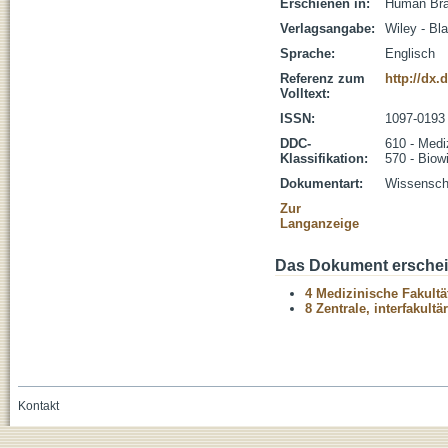
Erschienen in:
Human Brai
Verlagsangabe:
Wiley - Bl
Sprache:
Englisch
Referenz zum
http://dx
Volltext:
ISSN:
1097-0193
DDC-
610 - Medi
Klassifikation:
570 - Biow
Dokumentart:
Wissenscha
Zur
Langanzeige
Das Dokument erschein
4 Medizinische Fakultä
8 Zentrale, interfakult
Kontakt