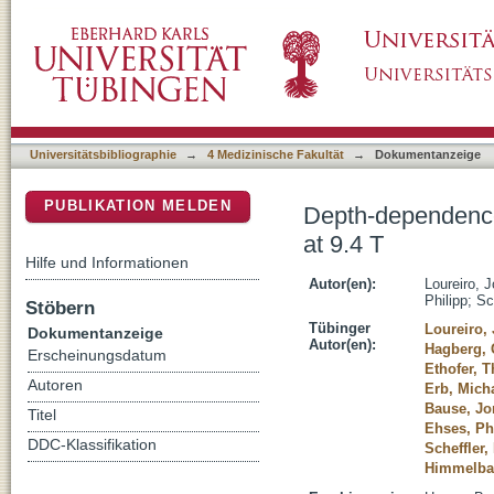
Depth-dependence of visual signals in the hu
DSpace Repositorium (Manakin basiert)
Universitätsbibliographie
→
4 Medizinische Fakultät
→
Dokumentanzeige
PUBLIKATION MELDEN
Depth-dependence 
at 9.4 T
Hilfe und Informationen
Autor(en):
Loureiro, 
Philipp
;
Sc
Stöbern
Tübinger
Loureiro,
Dokumentanzeige
Autor(en):
Hagberg, 
Erscheinungsdatum
Ethofer, 
Autoren
Erb, Mich
Bause, Jo
Titel
Ehses, Ph
DDC-Klassifikation
Scheffler,
Himmelba