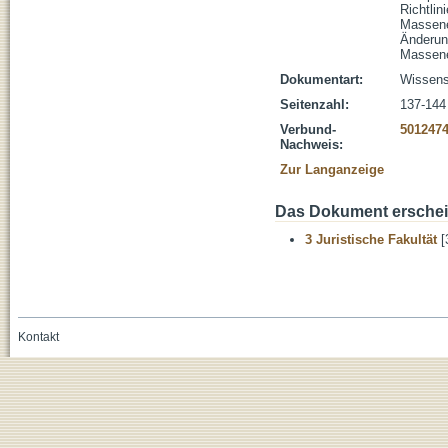
Richtlin
Massene
Änderun
Massene
Dokumentart:
Wissensc
Seitenzahl:
137-144
Verbund-
501247
Nachweis:
Zur Langanzeige
Das Dokument erschein
3 Juristische Fakultät
[
Kontakt