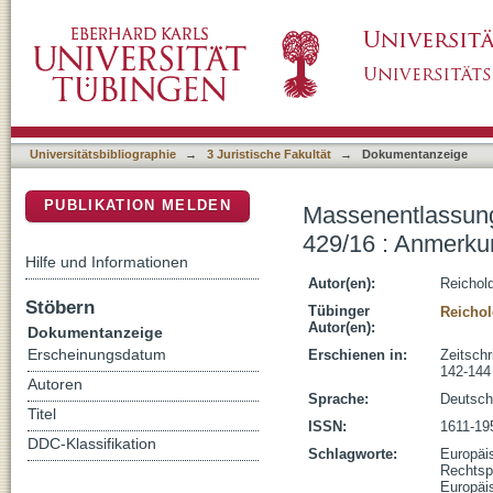
Massenentlassungen : RL 98/59/EG : EuGH, U
DSpace Repositorium (Manakin basiert)
Universitätsbibliographie
→
3 Juristische Fakultät
→
Dokumentanzeige
PUBLIKATION MELDEN
Massenentlassunge
429/16 : Anmerku
Hilfe und Informationen
Autor(en):
Reichol
Stöbern
Tübinger
Reicho
Autor(en):
Dokumentanzeige
Erscheinungsdatum
Erschienen in:
Zeitschr
142-144
Autoren
Sprache:
Deutsch
Titel
ISSN:
1611-19
DDC-Klassifikation
Schlagworte:
Europäi
Rechtsp
Europäi