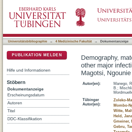
Demography, maternal health and the epidemi
DSpace Repositorium (Manakin basiert)
in the rural department Tsamba-Magotsi, Ngo
Universitätsbibliographie
→
4 Medizinische Fakultät
→
Dokumentanzeige
PUBLIKATION MELDEN
Demography, mater
other major infec
Hilfe und Informationen
Magotsi, Ngounie 
Stöbern
Autor(en):
Manego, R
B.
;
Mischli
Dokumentanzeige
Mordmuelle
Erscheinungsdatum
Tübinger
Zoleko-Ma
Autoren
Autor(en):
Mombo-Ng
Witte, Mal
Titel
Held, Jan
DDC-Klassifikation
Gmeiner, 
Gebru, Ta
Tazemda, 