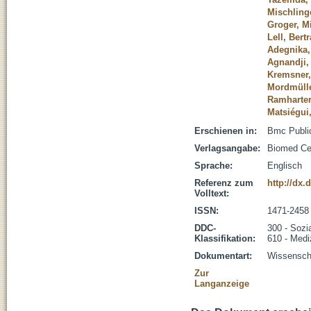
Mischling
Groger, M
Lell, Bert
Adegnika,
Agnandji,
Kremsner,
Mordmülle
Ramharter
Matsiégui,
Erschienen in:
Bmc Public
Verlagsangabe:
Biomed Cen
Sprache:
Englisch
Referenz zum
http://dx.
Volltext:
ISSN:
1471-2458
DDC-
300 - Sozi
Klassifikation:
610 - Medi
Dokumentart:
Wissenscha
Zur
Langanzeige