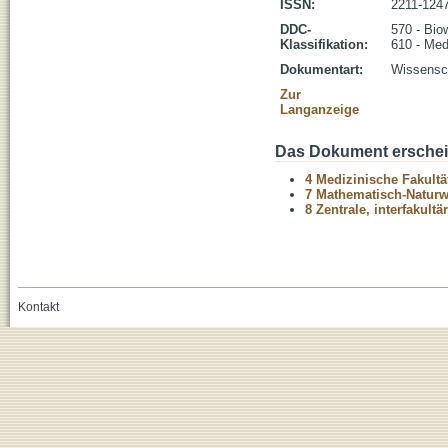
ISSN:
2211-124
DDC-
570 - Bio
Klassifikation:
610 - Med
Dokumentart:
Wissensch
Zur
Langanzeige
Das Dokument erschein
4 Medizinische Fakultä
7 Mathematisch-Naturwi
8 Zentrale, interfakult
Kontakt