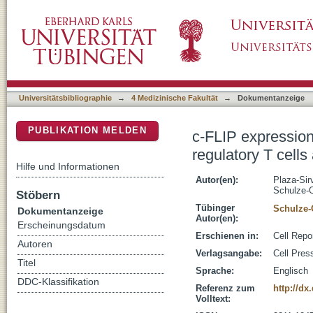
c-FLIP expression in Foxp3-expressing cells is
DSpace Repositorium (Manakin basiert)
prevention of autoimmunity
Universitätsbibliographie
→
4 Medizinische Fakultät
→
Dokumentanzeige
PUBLIKATION MELDEN
c-FLIP expression 
regulatory T cell
Hilfe und Informationen
Autor(en):
Plaza-Sir
Schulze-O
Stöbern
Tübinger
Schulze-
Dokumentanzeige
Autor(en):
Erscheinungsdatum
Erschienen in:
Cell Repo
Autoren
Verlagsangabe:
Cell Pres
Titel
Sprache:
Englisch
DDC-Klassifikation
Referenz zum
http://dx
Volltext: