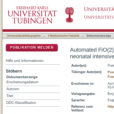
Automated FiO(2) control: nice to have, or an
DSpace Repositorium (Manakin basiert)
Universitätsbibliographie
→
4 Medizinische Fakultät
→
Dokumentanzeige
PUBLIKATION MELDEN
Automated FiO(2) c
neonatal intensiv
Hilfe und Informationen
Autor(en):
Poet
Stöbern
Tübinger Autor(en):
Poet
Dokumentanzeige
Fra
Erscheinungsdatum
Erschienen in:
Arch
F5-
Autoren
Verlagsangabe:
Bmj
Titel
Sprache:
Engl
DDC-Klassifikation
Referenz zum
http
Volltext: