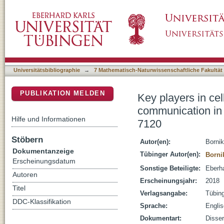
Key players in cell wall modification, multice
DSpace Repositorium (Manakin basiert)
cyanobacterium Anabaena sp. PCC 7120
Universitätsbibliographie
→
7 Mathematisch-Naturwissenschaftliche Fakultät
PUBLIKATION MELDEN
Key players in cell
communication in
Hilfe und Informationen
7120
Stöbern
Autor(en):
Bornik
Dokumentanzeige
Tübinger Autor(en):
Borni
Erscheinungsdatum
Sonstige Beteiligte:
Eberha
Autoren
Erscheinungsjahr:
2018
Titel
Verlagsangabe:
Tübin
DDC-Klassifikation
Sprache:
Engli
Dokumentart:
Disser