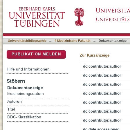
Brain activation in frontotemporal and Alzhei
DSpace Repositorium (Manakin basiert)
spectroscopy study
Universitätsbibliographie
→
4 Medizinische Fakultät
→
Dokumentanzeige
PUBLIKATION MELDEN
Zur Kurzanzeige
dc.contributor.author
Hilfe und Informationen
dc.contributor.author
Stöbern
dc.contributor.author
Dokumentanzeige
dc.contributor.author
Erscheinungsdatum
Autoren
dc.contributor.author
Titel
dc.contributor.author
DDC-Klassifikation
dc.contributor.author
dc.date.accessioned