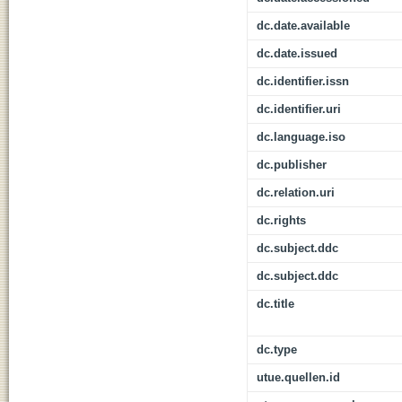
dc.date.available
dc.date.issued
dc.identifier.issn
dc.identifier.uri
dc.language.iso
dc.publisher
dc.relation.uri
dc.rights
dc.subject.ddc
dc.subject.ddc
dc.title
dc.type
utue.quellen.id