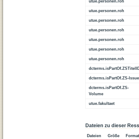
utue.personen.roh
utue.personen.roh
utue.personen.roh
utue.personen.roh
utue.personen.roh
utue.personen.roh
utue.personen.roh
dcterms.isPartOf.ZSTitelI
dcterms.isPartOf.ZS-Issue
dcterms.isPartOf.ZS-
Volume
utue.fakultaet
Dateien zu dieser Res
Dateien
Größe
Forma